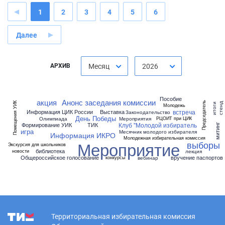
1
2
3
4
5
6
Далее
АРХИВ
Месяц
2026
Пособие
акция
Анонс заседания комиссии
Председатель
Помещения УИК
стенд
итоги
Молодежь
встреча
Информация ЦИК России
Выставка
Законодательство
День Победы
Олимпиада
Мероприятия
РЦОИТ при ЦИК
Клуб "Молодой избиратель
Формирование УИК
ТИК
митинг
игра
Месячник молодого избирателя
Информация ИКРО
Молодежная избирательная комиссия
Мероприятие
выборы
Экскурсия для школьников
библиотека
лекция
новости
Общероссийское голосование
вручение паспортов
вебинар
конкурсы
Территориальная избирательная комиссия