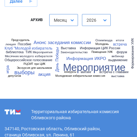
Далее
АРХИВ
Месяц
2026
Олимпиада
итоги
Председатель
Формирование УИК
Анонс заседания комиссии
встреча
Пособие
лекция
Молодежь
Клуб "Молодой избиратель
Выставка
Информация ЦИК России
День Победы
библиотека
ТИК
форум
Мероприятия
Законодательство
Помещения УИК
Месячник молодого избирателя
вебинар
Информация ИКРО
Общероссийское голосование
выдвижение
Мероприятие
РЦОИТ при ЦИК
игра
Экскурсия для школьников
выборы
митинг
встреча с главами
конкурсы
акция
выставка
депутатов
Молодежная избирательная комиссия
Территориальная избирательная комиссия
Обливского района
347140, Ростовская область, Обливский район,
станица Обливская, ул. Ленина, 61