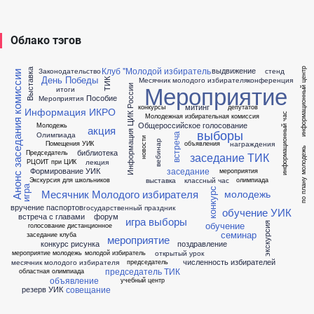
Облако тэгов
Клуб "Молодой избиратель
выдвижение
Законодательство
стенд
информационный центр
Выставка
Анонс заседания комиссии
День Победы
Месячник молодого избирателя
конференция
ТИК
Мероприятие
Информация ЦИК России
итоги
Пособие
Мероприятия
митинг
конкурсы
депутатов
Информация ИКРО
информационный час
Молодежная избирательная комиссия
Общероссийское голосование
Молодежь
акция
выборы
Олимпиада
встреча
новости
вебинар
награждения
Помещения УИК
объявления
по плану молодежь
библиотека
Председатель
заседание ТИК
лекция
РЦОИТ при ЦИК
заседание
Формирование УИК
мероприятия
выставка
классный час
Экскурсия для школьников
олимпиада
игра
конкурс
Месячник Молодого избирателя
молодежь
вручение паспортов
государственный праздник
обучение УИК
встреча с главами
форум
игра выборы
обучение
экскурсия
голосование дистанционное
семинар
заседание клуба
мероприятие
конкурс рисунка
поздравление
открытый урок
мероприятие молодежь
молодой избиратель
численность избирателей
месячник молодого избирателя
председатель
председатель ТИК
областная олимпиада
объявление
учебный центр
совещание
резерв УИК