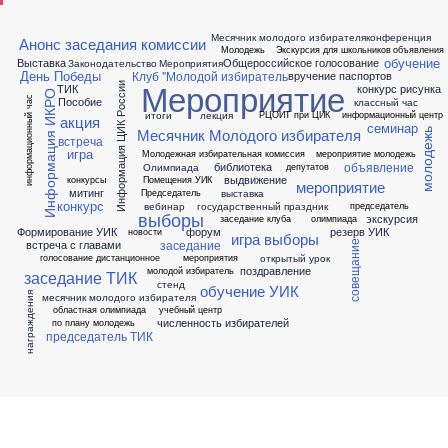
Месячник молодого избирателя
конференция
Анонс заседания комиссии
Молодежь
Экскурсия для школьников
объявления
обучение
Выставка
Общероссийское голосование
Законодательство
Мероприятия
День Победы
Клуб "Молодой избиратель
вручение паспортов
Мероприятие
Информация ЦИК России
ТИК
конкурс рисунка
Информация ИКРО
Пособие
информационный час
классный час
итоги
лекция
РЦОИТ при ЦИК
информационный центр
акция
семинар
Месячник Молодого избирателя
молодежь
встреча
игра
Молодежная избирательная комиссия
мероприятие молодежь
объявление
библиотека
Олимпиада
депутатов
выдвижение
конкурсы
Помещения УИК
мероприятие
митинг
выставка
Председатель
конкурс
вебинар
государственный праздник
председатель
выборы
экскурсия
заседание клуба
олимпиада
Формирование УИК
форум
резерв УИК
новости
игра выборы
заседание
встреча с главами
совещание
открытый урок
голосование дистанционное
мероприятия
поздравление
молодой избиратель
заседание ТИК
стенд
обучение УИК
награждения
месячник молодого избирателя
областная олимпиада
учебный центр
численность избирателей
по плану молодежь
председатель ТИК