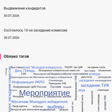
Выдвижение кандидатов
30.07.2026
Состоялось 10-ое заседание комиссии
30.07.2026
Облако тэгов
Клуб "Молодой избиратель
Выставка
РЦОИТ при ЦИК
заседание клуба
Анонс заседания комиссии
День Победы
стенд
выставка
Молодежная избирательная комиссия
объявления
конкурс
ТИК
Общероссийское голосование
Мероприятия
экскурсия
Законодательство
Месячник молодого избирателя
депутатов
Формирование УИК
заседание
Олимпиада
награждения
Информация ИКРО
Помещения УИК
заседание ТИК
Информация ЦИК России
Пособие
лекция
Мероприятие
игра
итоги
олимпиада
мероприятия
областная олимпиада
библиотека
митинг
Молодежь
конкурсы
информационный центр
резерв УИК
Месячник Молодого избирателя
классный час
выборы
вебинар
Председатель
выдвижение
форум
Экскурсия для школьников