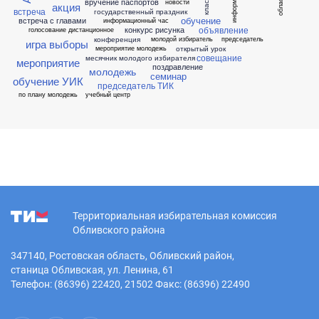
вручение паспортов
новости
акция
встреча
государственный праздник
обучение
встреча с главами
информационный час
объявление
конкурс рисунка
голосование дистанционное
конференция
молодой избиратель
председатель
игра выборы
открытый урок
мероприятие молодежь
совещание
месячник молодого избирателя
мероприятие
поздравление
молодежь
семинар
обучение УИК
председатель ТИК
по плану молодежь
учебный центр
Территориальная избирательная комиссия
Обливского района
347140, Ростовская область, Обливский район,
станица Обливская, ул. Ленина, 61
Телефон: (86396) 22420, 21502 Факс: (86396) 22490