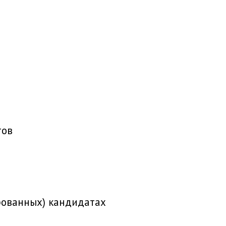
тов
рованных) кандидатах