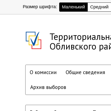
Размер шрифта:
Маленький
Средний
Территориальн
Обливского ра
О комиссии
Общие сведения
Архив выборов