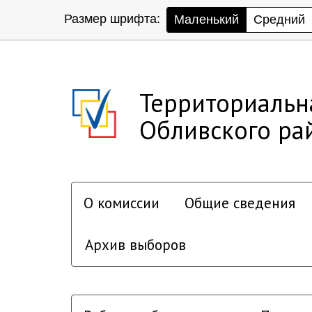
Размер шрифта:
Маленький
Средний
Территориальн
Обливского ра
О комиссии
Общие сведения
Архив выборов